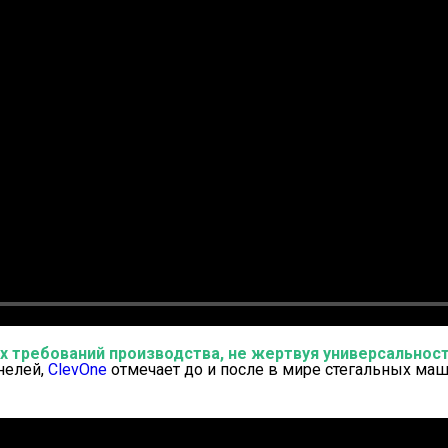
х требований производства, не жертвуя универсальнос
нелей,
ClevOne
отмечает до и после в мире стегальных маш