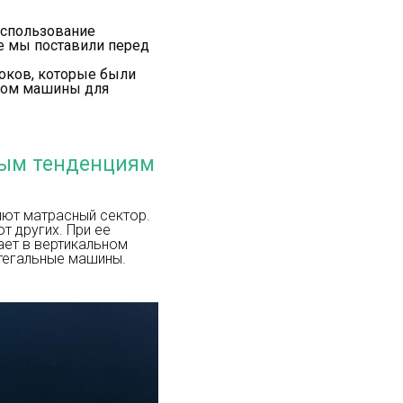
использование
ые мы поставили перед
локов, которые были
нтом машины для
вым тенденциям
няют матрасный сектор.
т других. При ее
ает в вертикальном
стегальные машины.