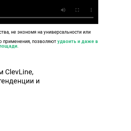
тва, не экономя на универсальности или
го применения, позволяют
удвоить и даже в
лощади.
 ClevLine,
 тенденции и