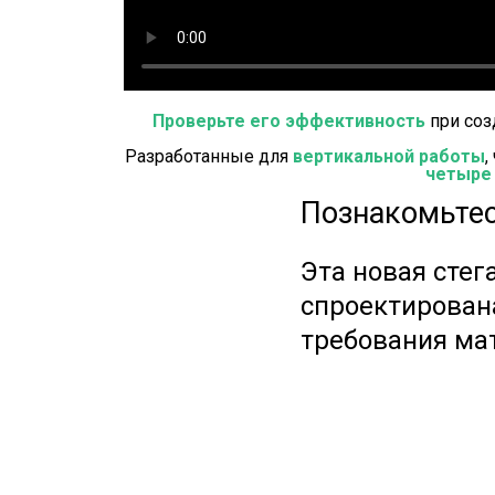
Проверьте его эффективность
при соз
Разработанные для
вертикальной работы
,
четыре 
Познакомьте
Эта новая стег
спроектирована
требования мат