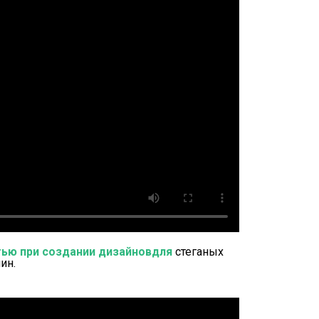
тью при создании дизайновдля
стеганых
ин.