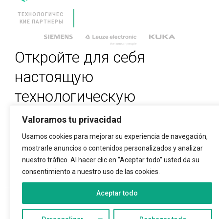
ТЕХНОЛОГИЧЕС
CLEVNEWS
КИЕ ПАРТНЕРЫ
КОНТАКТЫ
Откройте для себя
RU
настоящую
ES
EN
технологическую
FR
революцию
IT
Valoramos tu privacidad
Usamos cookies para mejorar su experiencia de navegación,
ЧТОБЫ ПОДПИСАТЬСЯ, ВВЕДИТЕ СВОЙ E-
mostrarle anuncios o contenidos personalizados y analizar
MAIL
nuestro tráfico. Al hacer clic en “Aceptar todo” usted da su
consentimiento a nuestro uso de las cookies.
Aceptar todo