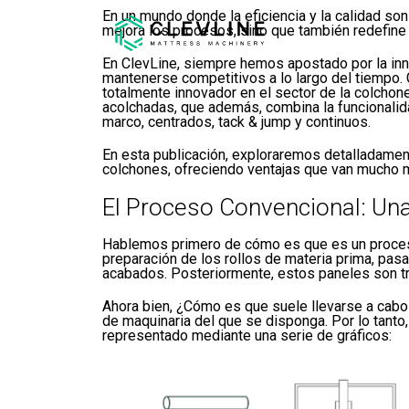
En un mundo donde la eficiencia y la calidad so
mejora los procesos, sino que también redefine 
En ClevLine, siempre hemos apostado por la inno
mantenerse competitivos a lo largo del tiempo.
totalmente innovador en el sector de la colchon
acolchadas, que además, combina la funcionalid
marco, centrados, tack & jump y continuos.
En esta publicación, exploraremos detalladament
colchones, ofreciendo ventajas que van mucho má
El Proceso Convencional: Una
Hablemos primero de cómo es que es un proceso
preparación de los rollos de materia prima, pasa
acabados. Posteriormente, estos paneles son tra
Ahora bien, ¿Cómo es que suele llevarse a cab
de maquinaria del que se disponga. Por lo tanto,
representado mediante una serie de gráficos: