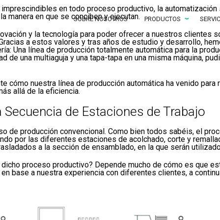
n imprescindibles en todo proceso productivo, la automatizació
la manera en que se conciben y ejecutan.
SOBRE NOSOTROS
PRODUCTOS
SERVI
vación y la tecnología para poder ofrecer a nuestros clientes s
 Gracias a estos valores y tras años de estudio y desarrollo, h
ería: Una línea de producción totalmente automática para la prod
ad de una multiaguja y una tapa-tapa en una misma máquina, pudi
e cómo nuestra línea de producción automática ha venido para re
s allá de la eficiencia.
 Secuencia de Estaciones de Trabajo
 de producción convencional. Como bien todos sabéis, el proc
ndo por las diferentes estaciones de acolchado, corte y remallad
sladados a la sección de ensamblado, en la que serán utilizados 
o dicho proceso productivo? Depende mucho de cómo es que este 
 en base a nuestra experiencia con diferentes clientes, a contin