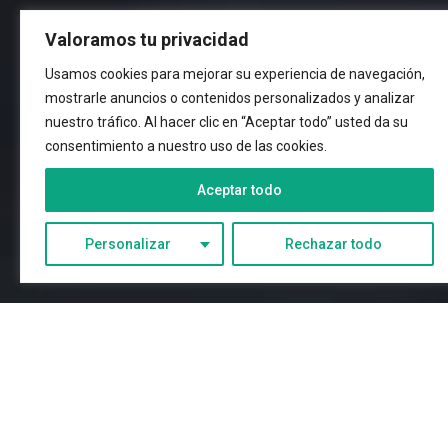
Valoramos tu privacidad
Usamos cookies para mejorar su experiencia de navegación,
mostrarle anuncios o contenidos personalizados y analizar
nuestro tráfico. Al hacer clic en “Aceptar todo” usted da su
consentimiento a nuestro uso de las cookies.
Aceptar todo
Personalizar
Rechazar todo
SCROLL DOWN
14
1
1
6
TODOS
CLEVDYNAMIC
CLEVLINE
CLEVONE
3
1
3
CLEVPANEL
CLEVSTACKER
FERIAS