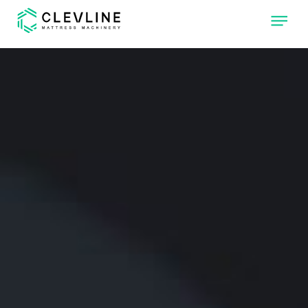
SOBRE NOSOTROS
PRODUCTOS
NUESTRAS MÁQUINAS
CLEVONE
MÁQUINA DE
ACOLCHAR CON
4 CABEZALES DE
COSTURA
INDEPENDIENTES
CLEVPANEL
MÁQUINA DE
CORTE Y
COSTURA DE
PANELES PARA
COLCHÓN
CLEVLINE
ALCANZA EL
SIGUIENTE NIVEL