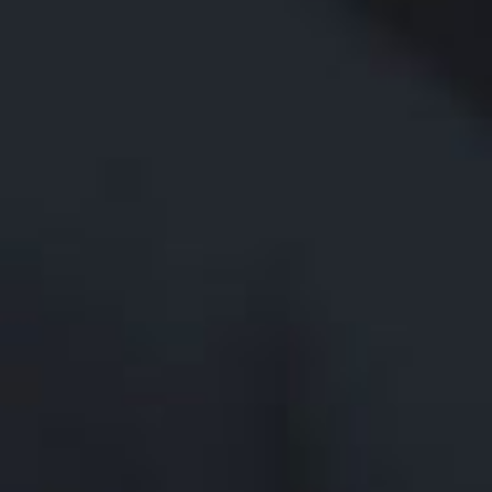
EN TU
DEPARTAMENTO
DE ACOLCHADO
CON LA
SOLUCIÓN MÁS
VERSÁTIL DEL
MERCADO.
CLEVSTACKER
MÁQUINA
INTEGRADA Y
SINCRONIZADA
PARA EL
APILADO
AUTOMÁTICO DE
PANELES.
SOFTWARE
CLEVDYNAMIC
SOFTWARE PARA
LA GESTIÓN DE
PLANTAS DE
FABRICACIÓN DE
COLCHONES.