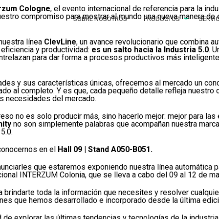
erzum Cologne
, el evento internacional de referencia para la ind
nuestro compromiso para mostrar al mundo una nueva manera de 
SOBRE NOSOTROS
PRODUCTOS
SERVI
nuestra línea
ClevLine
, un avance revolucionario que combina a
 eficiencia y productividad:
es un salto hacia la Industria 5.0
. U
entrelazan para dar forma a procesos productivos más inteligent
idades y sus características únicas, ofrecemos al mercado un co
chado al completo. Y es que, cada pequeño detalle refleja nuestr
las necesidades del mercado.
so no es solo producir más, sino hacerlo mejor: mejor para las 
nity
no son simplemente palabras que acompañan nuestra marca. 
5.0.
conocernos en el
Hall 09 | Stand A050-B051.
nciarles que estaremos exponiendo nuestra línea automática pa
acional INTERZUM Colonia, que se lleva a cabo del 09 al 12 de m
ra brindarte toda la información que necesites y resolver cualqu
ones que hemos desarrollado e incorporado desde la última edici
de explorar las últimas tendencias y tecnologías de la industria. 