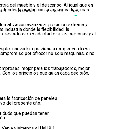
ustria del mueble y el descanso. Al igual que en
entender la producción: más innovadora, más
CIOS
CLEVNEWS
CONTACTO
ES
utomatización avanzada, precisión extrema y
na industria donde la flexibilidad, la
es, respetuosos y adaptados a las personas y al
ncepto innovador que viene a romper con lo ya
o compromiso por ofrecer no solo máquinas, sino
empresas, mejor para los trabajadores, mejor
Son los principios que guían cada decisión,
ra la fabricación de paneles
ayo del presente año.
ier duda que puedas tener
ón.
Ven a visitarnos al Hall 9.1,