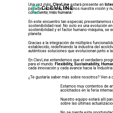
Una vez más,
ClevLine
estará presente en
Int
pasadas ediciones, llevamos nuestra visión y 
consciente, más humana.
En este encuentro tan especial, presentaremos 
sostenibilidad real. No solo es una evolución en
sostenibilidad y el factor humano-máquina, se 
planeta.
Gracias a la integración de múltiples funcional
establecido, redefiniendo la industria del acol
auténticas soluciones que evolucionan junto a 
En ClevLine entendemos que el verdadero progre
para el mundo.
Flexibility, Sustainability, Huma
cada innovación y cada avance hacia la Industria 
¿Te gustaría saber más sobre nosotros? Ven a 
Estamos muy contentos de anu
acolchados en la feria intern
Nuestro equipo estará allí pa
sobre las últimas actualizaci
No se pierda esta oportunidad 