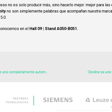
so no es solo producir más, sino hacerlo mejor: mejor para las 
nity
no son simplemente palabras que acompañan nuestra marca. 
5.0.
conocernos en el
Hall 09 | Stand A050-B051.
¿Qué diferencia un proceso de producción normal de uno completamente automático?
Clevline se une
PARTNERS
TECNOLÓGICOS