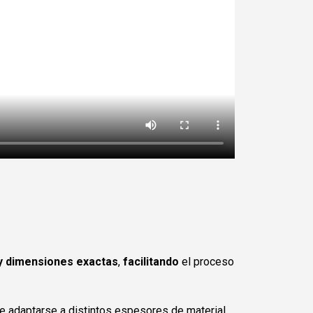
 y dimensiones exactas
,
facilitando
el proceso
de adaptarse a distintos espesores de material