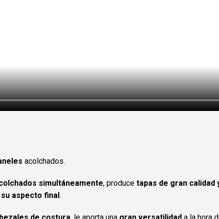
paneles
acolchados.
 acolchados simultáneamente
, produce
tapas de gran calidad
su aspecto final
.
abezales de costura
, le aporta una
gran versatilidad
a la hora 