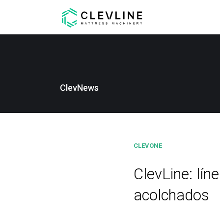
ClevNews
CLEVONE
ClevLine: lí
acolchados