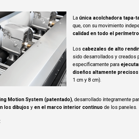
La
única acolchadora tapa-ta
que, con su movimiento indepe
calidad en todo el perímetro
Los
cabezales de alto rendi
sido desarrollados y creados p
específicamente para
ejecuta
diseños altamente precisos
1 cm y 8 cm).
ing Motion System (patentado)
, desarrollado íntegramente par
n los dibujos
y
en el marco interior continuo
de los paneles.
: