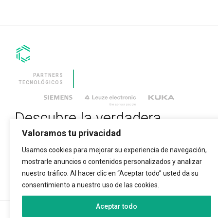
EN TU
DEPARTAMENTO
DE ACOLCHADO
CON LA
SOLUCIÓN MÁS
VERSÁTIL DEL
MERCADO.
CLEVSTACKER
MÁQUINA
PARTNERS
INTEGRADA Y
TECNOLÓGICOS
SINCRONIZADA
PARA EL
APILADO
AUTOMÁTICO DE
PANELES.
Descubre la verdadera
Valoramos tu privacidad
revolución tecnológica
SOFTWARE
Usamos cookies para mejorar su experiencia de navegación,
CLEVDYNAMIC
SOFTWARE PARA
mostrarle anuncios o contenidos personalizados y analizar
INTRODUCE TU EMAIL PARA SUSCRIBIRTE
LA GESTIÓN DE
PLANTAS DE
nuestro tráfico. Al hacer clic en “Aceptar todo” usted da su
FABRICACIÓN DE
COLCHONES.
consentimiento a nuestro uso de las cookies.
Aceptar todo