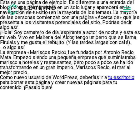
Esta es una página de ejemplo. Es diferente a una entrada del
blog porque permanecerá en un solo lugar y aparecerá en la
navegación de tu sitio (en la mayoría de los temas). La mayoría
de las personas comienzan con una página «Acerca de» que les
presenta a los visitantes potenciales del sitio. Podrías decir
algo así:
SOBRE NOSOTROS
¡Hola! Soy camarero de día, aspirante a actor de noche y esta es
mi web. Vivo en Mairena del Alcor, tengo un perro que se llama
Firulais y me gusta el rebujito. (Y las tardes largas con café).
PRODUCTOS
…o algo así:
La empresa «Mariscos Recio» fue fundada por Antonio Recio
Mata. Empezó siendo una pequeña empresa que suministraba
NUESTRAS MÁQUINAS
marisco a hoteles y restaurantes, pero poco a poco se ha ido
CLEVONE
transformando en un gran imperio. Mariscos Recio, el mar al
MÁQUINA DE
ACOLCHAR CON
mejor precio.
4 CABEZALES DE
Como nuevo usuario de WordPress, deberías ir a
tu escritorio
COSTURA
para borrar esta página y crear nuevas páginas para tu
INDEPENDIENTES
contenido. ¡Pásalo bien!
CLEVPANEL
MÁQUINA DE
CORTE Y
COSTURA DE
PANELES PARA
COLCHÓN
CLEVLINE
ALCANZA EL
SIGUIENTE NIVEL