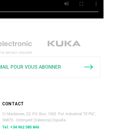
EMAIL POUR VOUS ABONNER
CONTACT
C/ Madeixes, 22, P.O. Box: 1002. Pol. Industrial "El Plà",
56870 - Ontinyent (Valencia) España
Tel. +34 962 385 846