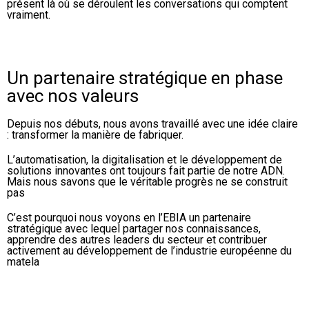
présent là où se déroulent les conversations qui comptent
DANS VOTRE
vraiment.
DÉPARTEMENT
DE PIQUAGE
AVEC LA
SOLUTION LA
PLUS
POLYVALENTE DU
MARCHÉ.
Un partenaire stratégique en phase
avec nos valeurs
CLEVSTACKER
MACHINE
INTÉGRÉE ET
Depuis nos débuts, nous avons travaillé avec une idée claire
SYNCHRONISÉE
: transformer la manière de fabriquer.
POUR
L’EMPILEMENT
AUTOMATIQUE
L’automatisation, la digitalisation et le développement de
DES PANNEAUX.
solutions innovantes ont toujours fait partie de notre ADN.
Mais nous savons que le véritable progrès ne se construit
pas
SOFTWARE
C’est pourquoi nous voyons en l’EBIA un partenaire
CLEVDYNAMIC
stratégique avec lequel partager nos connaissances,
SOFTWARE FOR
apprendre des autres leaders du secteur et contribuer
THE
activement au développement de l’industrie européenne du
MANAGEMENT
matela
OF MATTRESS
PRODUCTION
SITES.