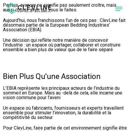
Parfois, avancer ne signifie pas seulement croître, mais
aussi choisir avec qui vous le faites.
Aujourd’hui, nous franchissons l’un de ces pas : ClevLine fait
désormais partie de la European Bedding Industries’
À PROPOS DE NOUS
Association (EBIA).
Une décision qui reflète notre manière de concevoir
PRODUITS
l’industrie : un espace où partager, collaborer et construire
ensemble a bien plus de valeur que de le faire séparé
NOS MACHINES
CLEVONE
MACHINE À
PIQUER AVEC 4
TÊTES DE
COUTURE
Bien Plus Qu'une Association
INDÉPENDANTES.
L’EBIA représente les principaux acteurs de l’industrie du
CLEVPANEL
sommeil en Europe. Mais au -delà de cela, elle incarne une
MACHINE À
vision commune pour l’aveni
COUPER ET
COUDRE LES
PANNEAUX DE
Un espace où fabricants, fournisseurs et experts travaillent
MATELAS.
ensemble pour stimuler l’innovation, la durabilité et la
compétitivité du secteur.
CLEVLINE
RÉALISEZ LE
Pour ClevLine, faire partie de cet environnement signifie être
NIVEAU SUIVANT