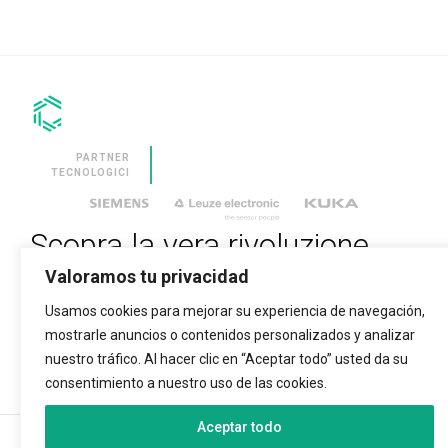
TRAPUNTATURA
CON LA
SOLUZIONE PIÙ
VERSATILE SUL
MERCATO.
CLEVSTACKER
MACCHINA
INTEGRATA E
SINCRONIZZATA
PARTNER
PER
TECNOLOGICI
L’ACCATASTAMENTO
AUTOMATICO DEI
PANNELLI.
Scopra la vera rivoluzione
SOFTWARE
Valoramos tu privacidad
tecnologica
CLEVDYNAMIC
SOFTWARE FOR
Usamos cookies para mejorar su experiencia de navegación,
THE
MANAGEMENT
mostrarle anuncios o contenidos personalizados y analizar
INSERISCI LA TUA E-MAIL PER ISCRIVERTI
OF MATTRESS
PRODUCTION
nuestro tráfico. Al hacer clic en “Aceptar todo” usted da su
SITES.
consentimiento a nuestro uso de las cookies.
Aceptar todo
SERVIZI