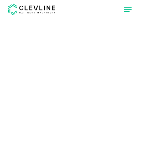
CHI SIAMO
PRODOTTI
NOSTRE MACCHINE
CLEVONE
TRAPUNTATRICE
CON 4 TESTE DI
CUCITURA
INDIPENDENTI.
CLEVPANEL
MACCHINA PER
TAGLIARE E
CUCIRE PANNELLI
PER MATERASSI.
CLEVLINE
RAGGIUNGI IL
LIVELLO
SUCCESSIVO NEL
TUO REPARTO DI