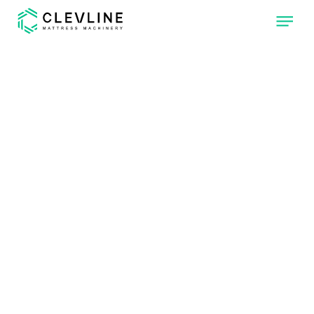
CHI SIAMO
PRODOTTI
NOSTRE MACCHINE
CLEVONE
TRAPUNTATRICE
CON 4 TESTE DI
CUCITURA
INDIPENDENTI.
CLEVPANEL
MACCHINA PER
TAGLIARE E
CUCIRE PANNELLI
PER MATERASSI.
CLEVLINE
RAGGIUNGI IL
LIVELLO
SUCCESSIVO NEL
TUO REPARTO DI