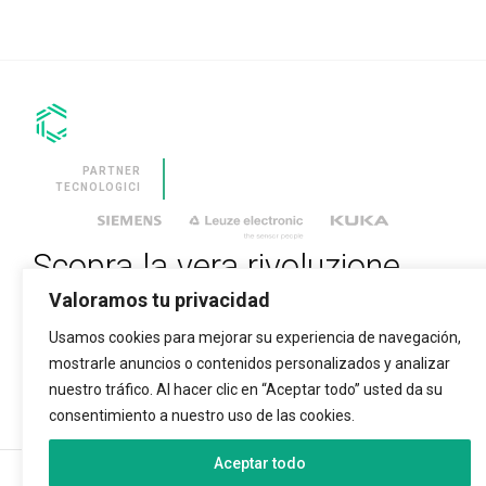
TRAPUNTATURA
CON LA
SOLUZIONE PIÙ
VERSATILE SUL
MERCATO.
CLEVSTACKER
MACCHINA
INTEGRATA E
SINCRONIZZATA
PARTNER
PER
TECNOLOGICI
L’ACCATASTAMENTO
AUTOMATICO DEI
PANNELLI.
Scopra la vera rivoluzione
SOFTWARE
Valoramos tu privacidad
tecnologica
CLEVDYNAMIC
SOFTWARE FOR
Usamos cookies para mejorar su experiencia de navegación,
THE
MANAGEMENT
mostrarle anuncios o contenidos personalizados y analizar
INSERISCI LA TUA E-MAIL PER ISCRIVERTI
OF MATTRESS
PRODUCTION
nuestro tráfico. Al hacer clic en “Aceptar todo” usted da su
SITES.
consentimiento a nuestro uso de las cookies.
Aceptar todo
SERVIZI