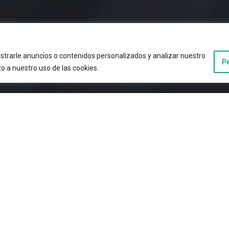
trarle anuncios o contenidos personalizados y analizar nuestro
P
to a nuestro uso de las cookies.
SCROLL DOWN
1
6
3
1
CLEVLINE
CLEVONE
CLEVPANEL
CLEVSTACKER