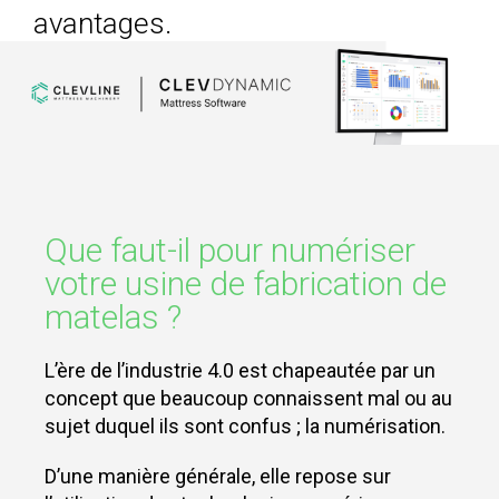
DANS VOTRE
avantages.
DÉPARTEMENT
DE PIQUAGE
AVEC LA
SOLUTION LA
PLUS
POLYVALENTE DU
MARCHÉ.
CLEVSTACKER
MACHINE
INTÉGRÉE ET
SYNCHRONISÉE
POUR
L’EMPILEMENT
Que faut-il pour numériser
AUTOMATIQUE
DES PANNEAUX.
votre usine de fabrication de
matelas ?
SOFTWARE
CLEVDYNAMIC
L’ère de l’industrie 4.0 est chapeautée par un
SOFTWARE FOR
THE
concept que beaucoup connaissent mal ou au
MANAGEMENT
OF MATTRESS
sujet duquel ils sont confus ; la numérisation.
PRODUCTION
SITES.
D’une manière générale, elle repose sur