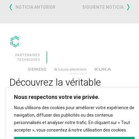
NOTICIA ANTERIOR
SIGUIENTE NOTICIA
PARTENAIRES
TECHNIQUES
Découvrez la véritable
révolution technologique
Nous respectons votre vie privée.
Nous utilisons des cookies pour améliorer votre expérience de
VEUILLEZ SAISIR VOTRE EMAIL POUR VOUS
navigation, diffuser des publicités ou des contenus
ABONNER
personnalisés et analyser notre trafic. En cliquant sur « Tout
accepter », vous consentez à notre utilisation des cookies.