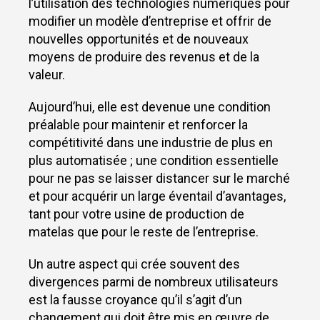
l’utilisation des technologies numériques pour
modifier un modèle d’entreprise et offrir de
SERVICES
nouvelles opportunités et de nouveaux
moyens de produire des revenus et de la
CLEVNEWS
valeur.
CONTACT
Aujourd’hui, elle est devenue une condition
préalable pour maintenir et renforcer la
FR
ES
compétitivité dans une industrie de plus en
EN
plus automatisée ; une condition essentielle
RU
pour ne pas se laisser distancer sur le marché
et pour acquérir un large éventail d’avantages,
IT
tant pour votre usine de production de
matelas que pour le reste de l’entreprise.
Un autre aspect qui crée souvent des
divergences parmi de nombreux utilisateurs
est la fausse croyance qu’il s’agit d’un
changement qui doit être mis en œuvre de