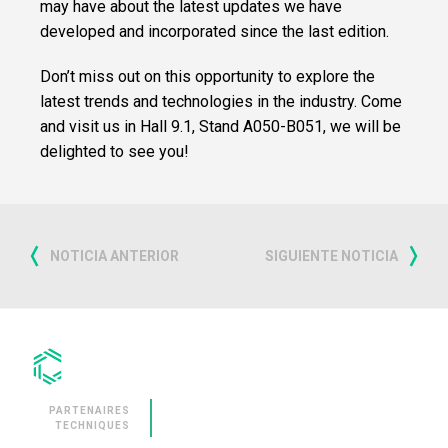
may have about the latest updates we have
developed and incorporated since the last edition.
SERVICES
Don’t miss out on this opportunity to explore the
CLEVNEWS
latest trends and technologies in the industry. Come
and visit us in Hall 9.1, Stand A050-B051, we will be
CONTACT
delighted to see you!
FR
ES
EN
RU
NOTICIA ANTERIOR
SIGUIENTE NOTICIA
IT
PARTENAIRES
TECHNIQUES