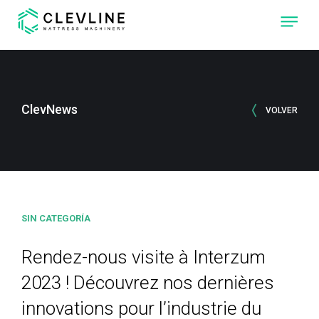
À PROPOS DE NOUS
PRODUITS
ClevNews
VOLVER
NOS MACHINES
CLEVONE
MACHINE À
PIQUER AVEC 4
TÊTES DE
COUTURE
INDÉPENDANTES.
SIN CATEGORÍA
CLEVPANEL
MACHINE À
COUPER ET
COUDRE LES
Rendez-nous visite à Interzum
PANNEAUX DE
MATELAS.
2023 ! Découvrez nos dernières
CLEVLINE
innovations pour l’industrie du
RÉALISEZ LE
NIVEAU SUIVANT