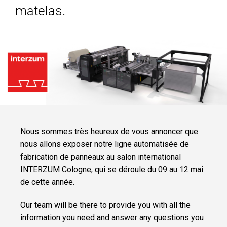
DANS VOTRE
matelas.
DÉPARTEMENT
DE PIQUAGE
AVEC LA
SOLUTION LA
PLUS
POLYVALENTE DU
MARCHÉ.
CLEVSTACKER
MACHINE
INTÉGRÉE ET
SYNCHRONISÉE
POUR
L’EMPILEMENT
AUTOMATIQUE
DES PANNEAUX.
Nous sommes très heureux de vous annoncer que
nous allons exposer notre ligne automatisée de
fabrication de panneaux au salon international
SOFTWARE
CLEVDYNAMIC
INTERZUM Cologne, qui se déroule du 09 au 12 mai
SOFTWARE FOR
THE
de cette année.
MANAGEMENT
OF MATTRESS
PRODUCTION
Our team will be there to provide you with all the
SITES.
information you need and answer any questions you