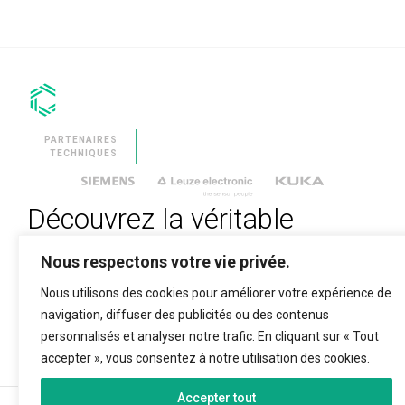
DANS VOTRE
DÉPARTEMENT
DE PIQUAGE
AVEC LA
SOLUTION LA
PLUS
POLYVALENTE DU
MARCHÉ.
CLEVSTACKER
PARTENAIRES
MACHINE
TECHNIQUES
INTÉGRÉE ET
SYNCHRONISÉE
POUR
L’EMPILEMENT
AUTOMATIQUE
Découvrez la véritable
DES PANNEAUX.
révolution technologique
Nous respectons votre vie privée.
SOFTWARE
Nous utilisons des cookies pour améliorer votre expérience de
CLEVDYNAMIC
VEUILLEZ SAISIR VOTRE EMAIL POUR VOUS
SOFTWARE FOR
navigation, diffuser des publicités ou des contenus
ABONNER
THE
MANAGEMENT
personnalisés et analyser notre trafic. En cliquant sur « Tout
OF MATTRESS
PRODUCTION
accepter », vous consentez à notre utilisation des cookies.
SITES.
Accepter tout