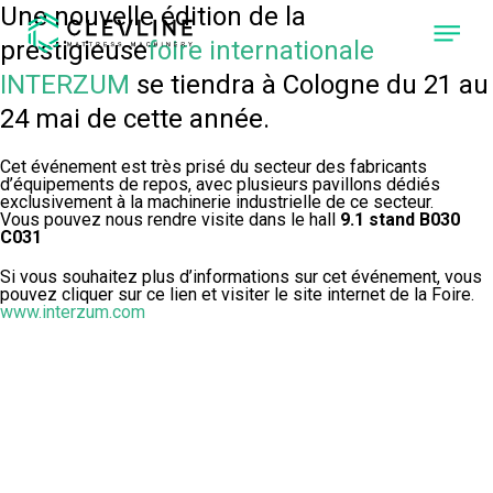
Une nouvelle édition de la
prestigieuse
foire internationale
INTERZUM
se tiendra à Cologne du 21 au
À PROPOS DE NOUS
24 mai de cette année.
PRODUITS
Cet événement est très prisé du secteur des fabricants
d’équipements de repos, avec plusieurs pavillons dédiés
exclusivement à la machinerie industrielle de ce secteur.
NOS MACHINES
Vous pouvez nous rendre visite dans le hall
9.1 stand B030
CLEVONE
C031
MACHINE À
PIQUER AVEC 4
TÊTES DE
Si vous souhaitez plus d’informations sur cet événement, vous
COUTURE
pouvez cliquer sur ce lien et visiter le site internet de la Foire.
INDÉPENDANTES.
www.interzum.com
CLEVPANEL
MACHINE À
COUPER ET
COUDRE LES
PANNEAUX DE
MATELAS.
CLEVLINE
RÉALISEZ LE
NIVEAU SUIVANT