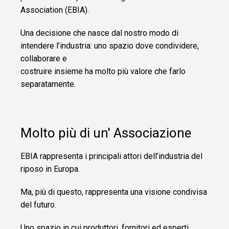
Association (EBIA).
CLEVNEWS
Una decisione che nasce dal nostro modo di
intendere l’industria: uno spazio dove condividere,
CONTATTO
collaborare e
costruire insieme ha molto più valore che farlo
IT
ES
separatamente.
EN
FR
RU
Molto più di un' Associazione
EBIA rappresenta i principali attori dell’industria del
riposo in Europa.
Ma, più di questo, rappresenta una visione condivisa
del futuro.
Uno spazio in cui produttori, fornitori ed esperti