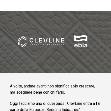
TRAPUNTATURA
CON LA
SOLUZIONE PIÙ
VERSATILE SUL
MERCATO.
CLEVSTACKER
MACCHINA
INTEGRATA E
SINCRONIZZATA
PER
L’ACCATASTAMENTO
AUTOMATICO DEI
PANNELLI.
SOFTWARE
CLEVDYNAMIC
SOFTWARE FOR
THE
MANAGEMENT
OF MATTRESS
A volte, andare avanti non significa solo crescere,
PRODUCTION
SITES.
ma scegliere bene con chi farlo.
Oggi facciamo uno di quei passi: ClevLine entra a far
parte della European Bedding Industries’
SERVIZI